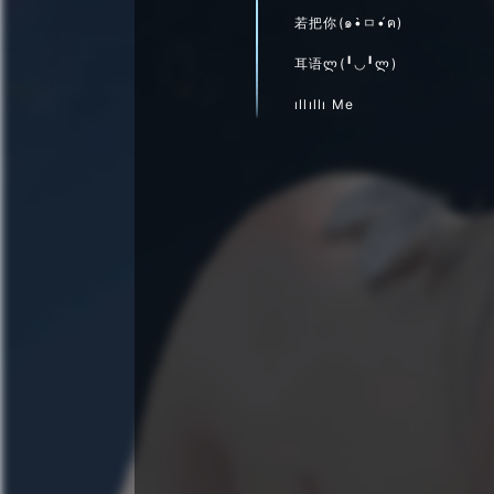
若把你(๑•̀ㅁ•́ฅ)
耳语ლ(╹◡╹ლ)
ıllıllı Me