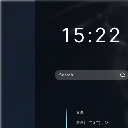
15:22

首页
归档(╭￣3￣)╭♡