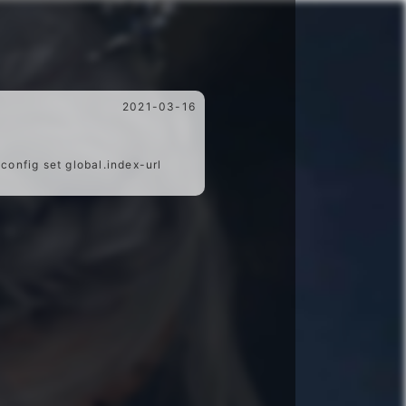
2021-03-16
g set global.index-url